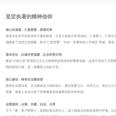
坚定执著的精神信仰
核心价值观：仁慈普爱，真善至美
善美文化作为传统信仰力量的延续，正是小镇真正所传达的。仁者爱人，仁和礼
城吸收了这些文化精髓，称为“仁慈普爱”，结合一直秉持的八字箴言“真诚、善意
基本定位：比城市更温暖，比乡村更文明
建设“小镇之蓝”是理想人文主义精神的必然使命和重要实践，这其中包含三方面
明的新型小镇，是一座飘落人间的天堂。
核心驱动：惟有生活最珍贵
惟有生活最珍贵，生活服务是小镇的核心，要以慈爱之心、关怀之心、责任之心
质量，使家人在生活各个界面都真切地感受到快乐和幸福。
运营原则：众筹、共建、自治、分享
天下一家，客户即家人，是园区真正的主人，是小镇真正的执权者和守护者，以