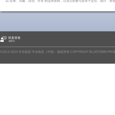
以“众筹、共建、自治、分享”的运营原则，让业主的参与贯穿于定位、设计、营
©2014-2024 半岛电竞-半岛电竞（中国） 版权所有 COPYRIGHT BLUETOWN PROPERT