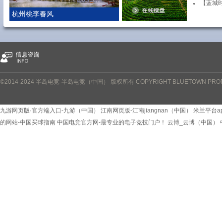
【蓝城
杭州桃李春风
蓝城特
联发集
除了农
许峰：
轰动中
乌镇雅园
©2014-2024 半岛电竞-半岛电竞（中国） 版权所有 COPYRIGHT BLUETOWN PROPERT
九游网页版·官方端入口-九游（中国）
江南网页版-江南jiangnan（中国）
米兰平台a
的网站-中国买球指南
中国电竞官方网-最专业的电子竞技门户！
云博_云博（中国）
嘉兴春风江南