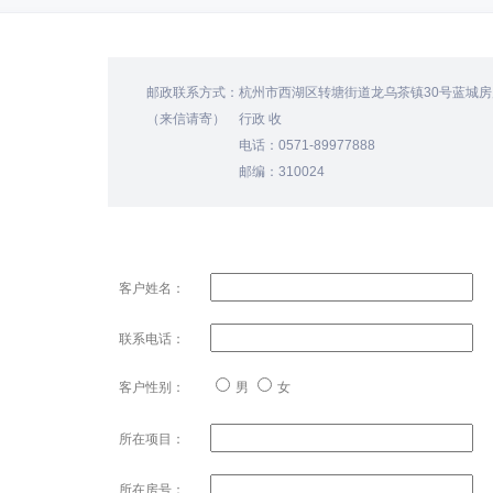
邮政联系方式：
杭州市西湖区转塘街道龙乌茶镇30号蓝城
（来信请寄）
行政 收
电话：0571-89977888
邮编：310024
客户姓名：
联系电话：
男
女
客户性别：
所在项目：
所在房号：